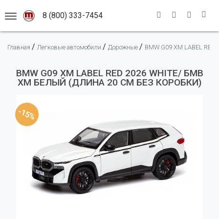
8 (800) 333-7454
АСШТАБНЫХ МОДЕЛЕЙ
/
/
/
Главная
Легковые автомобили
Дорожные
BMW G09 XM LABEL RED 
Каталог моделей
Премиальные модели
Новинки
BMW G09 XM LABEL RED 2026 WHITE/ БМВ
ХМ БЕЛЫЙ (ДЛИНА 20 СМ БЕЗ КОРОБКИ)
Легковые автомобили
Масштабы
Гоночные автомобили
Адрес магазина
1:12
-15%
Грузовые автомобили
Информация
1:18
Мотоциклы
1:43
Новости
Автобусы
1:50
Доставка
Оплата
Самолеты
Правила
Военная техника
Помощь
Спецтранспорт
Спецтехника