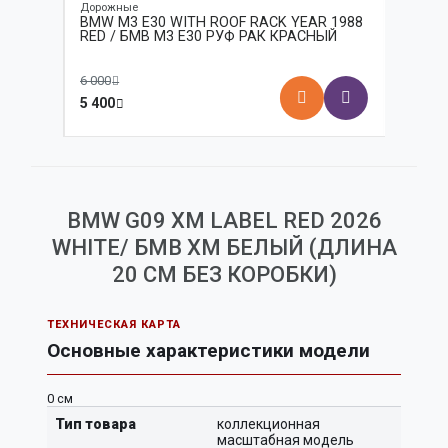
Дорожные
Дорожн
 10 ШТ
BMW M3 E30 WITH ROOF RACK YEAR 1988
BMW M
RED / БМВ M3 E30 РУФ РАК КРАСНЫЙ
MOTUL
DE COR
МОТУЛ
6 000
10 000
5 400
8 500
BMW G09 XM LABEL RED 2026
WHITE/ БМВ ХМ БЕЛЫЙ (ДЛИНА
20 СМ БЕЗ КОРОБКИ)
ТЕХНИЧЕСКАЯ КАРТА
Основные характеристики модели
0 см
Тип товара
коллекционная
масштабная модель