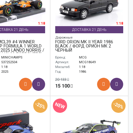
1:18
1:18
СТАВКА 21 ДЕНЬ
ДОСТАВКА 21 ДЕНЬ
Дорожные
CL39 #4 WINNER
FORD ORION MK II YEAR 1986
P FORMULA 1 WORLD
BLACK / ФОРД ОРИОН МК 2
2025 LANDO NORRIS /
ЧЕРНЫЙ
 MCL39 ПОБЕДИТЕЛЬ
MINICHAMPS
Бренд:
MCG
 МОНАКО ФОРМУЛА-1
МИРА ЛАНДО НОРРИС
537252504
Артикул:
MCG18649
1:18
Масштаб:
1:18
2025
Год:
1986
20 133
15 100
-25%
-20%
NEW