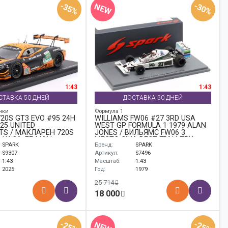
-35%
-30%
NEW
1:43
1:43
СТАВКА 50 ДНЕЙ
ДОСТАВКА 50 ДНЕЙ
нки
Формула 1
20S GT3 EVO #95 24H
WILLIAMS FW06 #27 3RD USA
25 UNITED
WEST GP FORMULA 1 1979 ALAN
TS / МАКЛАРЕН 720S
JONES / ВИЛЬЯМС FW06 3
4 ЧАСА ЛЕ-МАН
МЕСТО США ВЕСТ ГРАН-ПРИ
SPARK
Бренд:
SPARK
УТОСПОРЦ
ФОРМУЛА-1 АЛАН ДЖОНЕС
S9307
Артикул:
S7496
1:43
Масштаб:
1:43
2025
Год:
1979
25 714
18 000
-25%
-25%
NEW