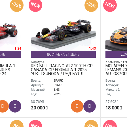
-35%
-35%
NEW
NEW
1:24
1:43
ЕНЬ
ДОСТАВКА 21 ДЕНЬ
ДО
Формула 1
Кольцевые го
RMULA 1
RED BULL RACING #22 100TH GP
MCLAREN 7
ARLES
CANADA GP FORMULA 1 2025
LEMANS 20
-24
YUKI TSUNODA / РЕД БУЛЛ
AUTOSPOR
 ШАРЛЬ
100TH ГРАН-ПРИ ГРАН-ПРИ
ГТ3 ЭВО 2
Бренд:
SPARK
Бренд:
КАНАДЫ ФОРМУЛА-1 ЮКИ
УНИТЕД А
ЦУНОДА КРАСНЫЙ
Артикул:
S9618
Артикул:
Масштаб:
1:43
Масштаб:
Год:
2025
Год:
30 769
27 692
20 000
18 000
-30%
-30%
NEW
NEW