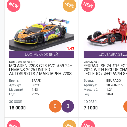
-40%
NEW
NEW
1:43
ДОСТАВКА 50 ДНЕЙ
ДОСТАВКА 21 Д
Кольцевые гонки
Формула 1
MCLAREN 720S GT3 EVO #59 24H
FERRARI SF-24 #16 FO
LEMANS 2025 UNITED
2024 WITH FIGURE CH
AUTOSPORTS / МАКЛАРЕН 720S
LECLERC / ФЕРРАРИ SF
ГТ3 ЭВО 24 ЧАСА ЛЕ-МАН
ФОРМУЛА-1 ФИГУРКА
Бренд:
SPARK
Бренд:
BBURAGO
УНИТЕД АУТОСПОРЦ
ЛЕКЛЕР
Артикул:
S9295
Артикул:
18-2682316
Масштаб:
1:43
Масштаб:
1:24
Год:
2025
Год:
2024
30 000
10 923
18 000
7 100
-30%
NEW
NEW