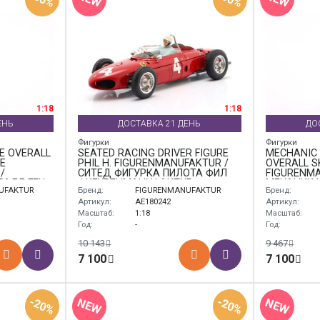
1:18
1:18
ЕНЬ
ДОСТАВКА 21 ДЕНЬ
ДО
Фигурки
Фигурки
E OVERALL
SEATED RACING DRIVER FIGURE
MECHANIC
E
PHIL H. FIGURENMANUFAKTUR /
OVERALL SK
/
СИТЕД ФИГУРКА ПИЛОТА ФИЛ
FIGURENMA
РАЛЛ ГЕЦ
ФИГУРЕНМАНУФАКТУР
МЕЧАНИК 
UFAKTUR
Бренд:
FIGURENMANUFAKTUR
Бренд:
ОВЕРАЛЛ 
Р
ФИГУРЕНМ
Артикул:
AE180242
Артикул:
Масштаб:
1:18
Масштаб:
Год:
-
Год:
10 143
9 467
7 100
7 100
-20%
-20%
NEW
NEW