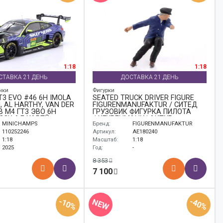
1:18
1:18
СТАВКА 21 ДЕНЬ
ДОСТАВКА 21 ДЕНЬ
нки
Фигурки
3 EVO #46 6H IMOLA
SEATED TRUCK DRIVER FIGURE
, AL HARTHY, VAN DER
FIGURENMANUFAKTUR / СИТЕД
В M4 ГТ3 ЭВО 6H
ГРУЗОВИК ФИГУРКА ПИЛОТА
ССИ АЛ ХАРТЙ
ФИГУРЕНМАНУФАКТУР
MINICHAMPS
Бренд:
FIGURENMANUFAKTUR
ИНДЕ
110252246
Артикул:
AE180240
1:18
Масштаб:
1:18
2025
Год:
-
8 353
7 100
-10%
-40%
NEW