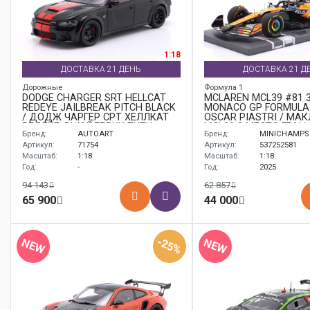
1:18
ДОСТАВКА 21 ДЕНЬ
ДОСТАВКА 21 Д
Дорожные
Формула 1
DODGE CHARGER SRT HELLCAT
MCLAREN MCL39 #81 
REDEYE JAILBREAK PITCH BLACK
MONACO GP FORMULA 
/ ДОДЖ ЧАРГЕР СРТ ХЕЛЛКАТ
OSCAR PIASTRI / МА
РЕДЕЙЕ ДЖАЙЛБРИК ПИТЧ
MCL39 3 МЕСТО ГРАН
Бренд:
AUTOART
Бренд:
MINICHAMPS
ЧЕРНЫЙ
МОНАКО ФОРМУЛА-1
ПИАСТРИ
Артикул:
71754
Артикул:
537252581
Масштаб:
1:18
Масштаб:
1:18
Год:
-
Год:
2025
94 143
62 857
65 900
44 000
-25%
NEW
NEW