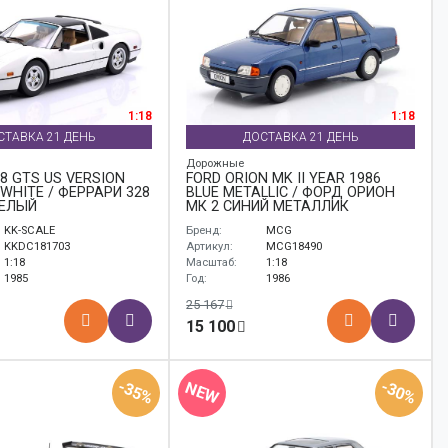
1:18
1:18
СТАВКА 21 ДЕНЬ
ДОСТАВКА 21 ДЕНЬ
Дорожные
28 GTS US VERSION
FORD ORION MK II YEAR 1986
 WHITE / ФЕРРАРИ 328
BLUE METALLIC / ФОРД ОРИОН
БЕЛЫЙ
МК 2 СИНИЙ МЕТАЛЛИК
KK-SCALE
Бренд:
MCG
KKDC181703
Артикул:
MCG18490
1:18
Масштаб:
1:18
1985
Год:
1986
25 167
15 100
-35%
-30%
NEW