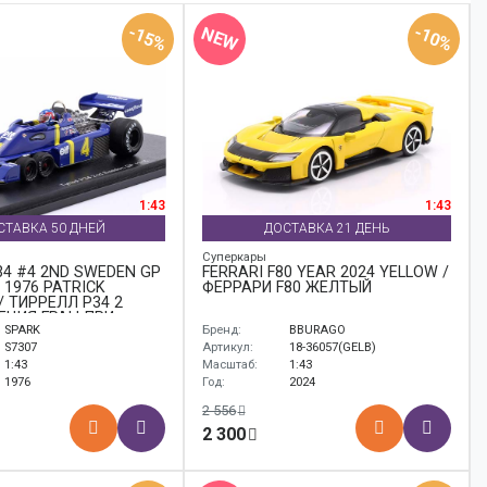
-15%
-10%
NEW
1:43
1:43
СТАВКА 50 ДНЕЙ
ДОСТАВКА 21 ДЕНЬ
Суперкары
34 #4 2ND SWEDEN GP
FERRARI F80 YEAR 2024 YELLOW /
 1976 PATRICK
ФЕРРАРИ F80 ЖЕЛТЫЙ
/ ТИРРЕЛЛ P34 2
ЕЦИЯ ГРАН-ПРИ
SPARK
Бренд:
BBURAGO
1 ПАТРИК
Р
S7307
Артикул:
18-36057(GELB)
1:43
Масштаб:
1:43
1976
Год:
2024
2 556
2 300