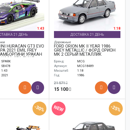
1:43
1:18
СТАВКА 21 ДЕНЬ
ДОСТАВКА 21 ДЕНЬ
нки
Дорожные
NI HURACÁN GT3 EVO
FORD ORION MK II YEAR 1986
PA 2021 EMIL FREY
GREY METALLIC / ФОРД ОРИОН
 ЛАМБОРГИНИ УРАКАН
МК 2 СЕРЫЙ МЕТАЛЛИК
4 ЧАСА СПА ЕМИЛ
SPARK
Бренд:
MCG
SB478
Артикул:
MCG18489
1:43
Масштаб:
1:18
2021
Год:
1986
21 571
15 100
-30%
-25%
NEW