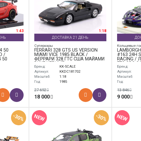
1:43
1:18
ЕНЬ
ДОСТАВКА 21 ДЕНЬ
ДО
Суперкары
Кольцевые го
4 50
FERRARI 328 GTS US VERSION
LAMBORGHI
D /
MIAMI VICE 1985 BLACK /
#163 24H S
 50
ФЕРРАРИ 328 ГТС США МАЙАМИ
RACING /
ВИКЕ ЧЕРНЫЙ
ГТ3 ЭВО 2
Бренд:
KK-SCALE
Бренд:
ФРЕЙ
Артикул:
KKDC181702
Артикул:
Масштаб:
1:18
Масштаб:
Год:
1985
Год:
27 692
13 846
18 000
9 000
-30%
-30%
NEW
NEW