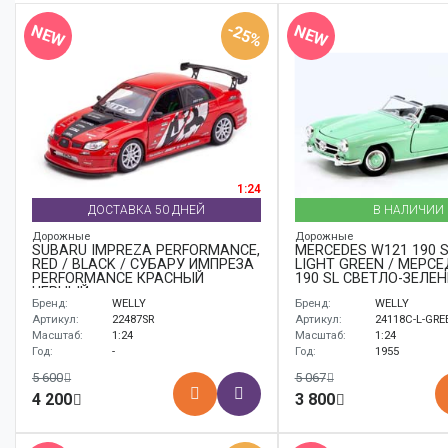
Аксессуары
-25%
NEW
NEW
Корабли
Поезда
1:24
ДОСТАВКА 50 ДНЕЙ
В НАЛИЧИИ
Дорожные
Дорожные
SUBARU IMPREZA PERFORMANCE,
MERCEDES W121 190 S
RED / BLACK / СУБАРУ ИМПРЕЗА
LIGHT GREEN / МЕРС
PERFORMANCE КРАСНЫЙ
190 SL СВЕТЛО-ЗЕЛЕ
ЧЕРНЫЙ
Бренд:
WELLY
Бренд:
WELLY
Артикул:
22487SR
Артикул:
24118C-L-GRE
Масштаб:
1:24
Масштаб:
1:24
Год:
-
Год:
1955
5 600
5 067
4 200
3 800