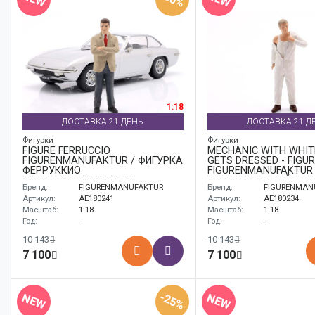
1:18
ДОСТАВКА 21 ДЕНЬ
ДОСТАВКА 21 Д
Фигурки
Фигурки
FIGURE FERRUCCIO
MECHANIC WITH WHIT
FIGURENMANUFAKTUR / ФИГУРКА
GETS DRESSED - FIGUR
ФЕРРУККИО
FIGURENMANUFAKTUR 
ФИГУРЕНМАНУФАКТУР
МЕЧАНИК БЕЛЫЙ ОВЕ
Бренд:
FIGURENMANUFAKTUR
Бренд:
FIGURENMAN
ДРЕССЕД ФИГУРКА
ФИГУРЕНМАНУФАКТУ
Артикул:
AE180241
Артикул:
AE180234
Масштаб:
1:18
Масштаб:
1:18
Год:
-
Год:
-
10 143
10 143
7 100
7 100
-25%
NEW
NEW