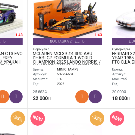
1:43
1:43
ЕНЬ
ДОСТАВКА 21 ДЕНЬ
ДО
Формула 1
Суперкары
N GT3 EVO
MCLAREN MCL39 #4 3RD ABU
FERRARI 3
L FREY
DHABI GP FORMULA 1 WORLD
YEAR 1985
И УРАКАН
CHAMPION 2025 LANDO NORRIS /
ГТС США 
А ЕМИЛ
МАКЛАРЕН MCL39 3 МЕСТО АБУ-
Бренд:
MINICHAMPS
Бренд:
ДАБИ ГРАН-ПРИ ФОРМУЛА-1
ЧЕМПИОН МИРА ЛАНДО НОРРИС
Артикул:
537256604
Артикул:
Масштаб:
1:43
Масштаб:
Год:
2025
Год:
25 882
20 000
22 000
18 000
-35%
-35%
NEW
NEW