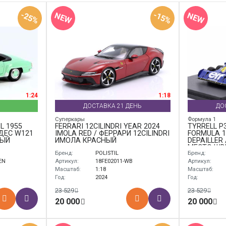
-25%
-15%
NEW
NEW
1:24
1:18
ДОСТАВКА 21 ДЕНЬ
ДО
Суперкары
Формула 1
L 1955
FERRARI 12CILINDRI YEAR 2024
TYRRELL P
ЕДЕС W121
IMOLA RED / ФЕРРАРИ 12CILINDRI
FORMULA 1
НЫЙ
ИМОЛА КРАСНЫЙ
DEPAILLER 
МЕСТО ШВ
Бренд:
POLISTIL
Бренд:
ФОРМУЛА-
ДЕПАЙЛЛЕ
EN
Артикул:
18FE02011-WB
Артикул:
Масштаб:
1:18
Масштаб:
Год:
2024
Год:
23 529
23 529
20 000
20 000