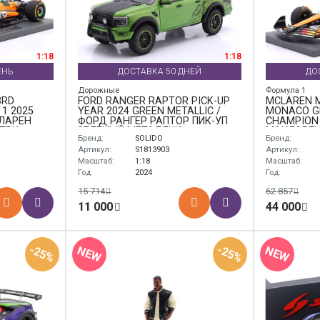
1:18
1:18
ЕНЬ
ДОСТАВКА 50 ДНЕЙ
ДО
Дорожные
Формула 1
3RD
FORD RANGER RAPTOR PICK-UP
MCLAREN M
1 2025
YEAR 2024 GREEN METALLIC /
MONACO G
КЛАРЕН
ФОРД РАНГЕР РАПТОР ПИК-УП
CHAMPION 
-ПРИ
ЗЕЛЕНЫЙ МЕТАЛЛИК
МАКЛАРЕН
Бренд:
SOLIDO
Бренд:
 ОСКАР
ГРАН-ПРИ
ЧЕМПИОН 
Артикул:
S1813903
Артикул:
Масштаб:
1:18
Масштаб:
Год:
2024
Год:
15 714
62 857
11 000
44 000
-25%
-25%
NEW
NEW