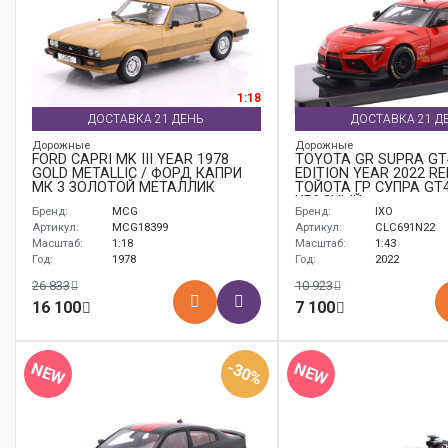
1:18
ДОСТАВКА 21 ДЕНЬ
ДОСТАВКА 21 Д
Дорожные
Дорожные
FORD CAPRI MK III YEAR 1978
TOYOTA GR SUPRA GT
GOLD METALLIC / ФОРД КАПРИ
EDITION YEAR 2022 RE
МК 3 ЗОЛОТОЙ МЕТАЛЛИК
ТОЙОТА ГР СУПРА GT4
КРАСНЫЙ
Бренд:
MCG
Бренд:
IXO
Артикул:
MCG18399
Артикул:
CLC691N22
Масштаб:
1:18
Масштаб:
1:43
Год:
1978
Год:
2022
26 833
10 923
16 100
7 100
-30%
NEW
NEW