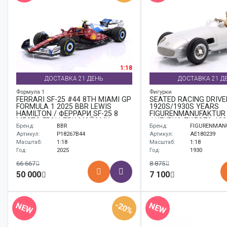
1:18
ДОСТАВКА 21 ДЕНЬ
ДОСТАВКА 21 Д
Формула 1
Фигурки
FERRARI SF-25 #44 8TH MIAMI GP
SEATED RACING DRIVE
FORMULA 1 2025 BBR LEWIS
1920S/1930S YEARS
HAMILTON / ФЕРРАРИ SF-25 8
FIGURENMANUFAKTUR 
МЕСТО ГРАН-ПРИ МАЙАМИ
ФИГУРКА ПИЛОТА 192
Бренд:
BBR
Бренд:
FIGURENMAN
ФОРМУЛА-1 ББР ЛЬЮИС
ЙИРС ФИГУРЕНМАНУ
ХЭМИЛТОН
Артикул:
P18267B44
Артикул:
AE180239
Масштаб:
1:18
Масштаб:
1:18
Год:
2025
Год:
1930
66 667
8 875
50 000
7 100
-20%
NEW
NEW