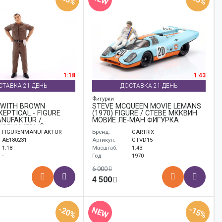
1:18
1:43
СТАВКА 21 ДЕНЬ
ДОСТАВКА 21 ДЕНЬ
Фигурки
 WITH BROWN
STEVE MCQUEEN MOVIE LEMANS
EPTICAL - FIGURE
(1970) FIGURE / СТЕВЕ МККВИН
NUFAKTUR /
МОВИЕ ЛЕ-МАН ФИГУРКА
КОРИЧНЕВЫЙ
FIGURENMANUFAKTUR
Бренд:
CARTRIX
СКЕПТИКАЛ ФИГУРКА
АНУФАКТУР
AE180231
Артикул:
CTVD15
1:18
Масштаб:
1:43
-
Год:
1970
6 000
4 500
-20%
-15%
NEW