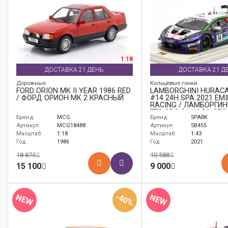
1:18
ДОСТАВКА 21 ДЕНЬ
ДОСТАВКА 21 Д
Дорожные
Кольцевые гонки
FORD ORION MK II YEAR 1986 RED
LAMBORGHINI HURACÁ
/ ФОРД ОРИОН МК 2 КРАСНЫЙ
#14 24H SPA 2021 EMI
RACING / ЛАМБОРГИН
ГТ3 ЭВО 24 ЧАСА СП
Бренд:
MCG
Бренд:
SPARK
ФРЕЙ
Артикул:
MCG18488
Артикул:
SB455
Масштаб:
1:18
Масштаб:
1:43
Год:
1986
Год:
2021
18 875
10 588
15 100
9 000
-40%
NEW
NEW