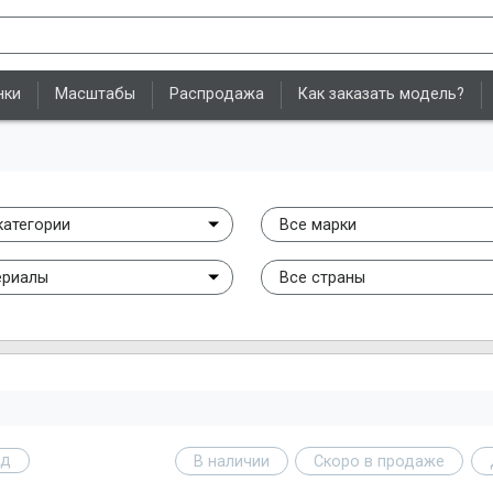
нки
Масштабы
Распродажа
Как заказать модель?
категории
Все марки
ериалы
Все страны
од
В наличии
Скоро в продаже