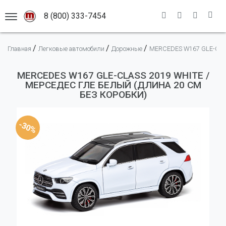
8 (800) 333-7454
АСШТАБНЫХ МОДЕЛЕЙ
/
/
/
Главная
Легковые автомобили
Дорожные
MERCEDES W167 GLE-CLA
Каталог моделей
Премиальные модели
Новинки
MERCEDES W167 GLE-CLASS 2019 WHITE /
МЕРСЕДЕС ГЛЕ БЕЛЫЙ (ДЛИНА 20 СМ
Легковые автомобили
Масштабы
БЕЗ КОРОБКИ)
Гоночные автомобили
Адрес магазина
1:12
Грузовые автомобили
Информация
1:18
-30%
Мотоциклы
1:43
Новости
Автобусы
1:50
Доставка
Оплата
Самолеты
Правила
Военная техника
Помощь
Спецтранспорт
Спецтехника