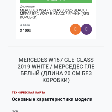
Дорожные
Дорожн
LA 1
MERCEDES W247 V-CLASS 2025 BLACK /
MERCE
С-АМГ
МЕРСЕДЕС W247 В-КЛАСС ЧЕРНЫЙ (БЕЗ
МЕРСЕ
ОН
КОРОБКИ)
БЕЗ К
4 133
5 067
3 100
3 800
MERCEDES W167 GLE-CLASS
2019 WHITE / МЕРСЕДЕС ГЛЕ
БЕЛЫЙ (ДЛИНА 20 СМ БЕЗ
КОРОБКИ)
ТЕХНИЧЕСКАЯ КАРТА
Основные характеристики модели
0 см