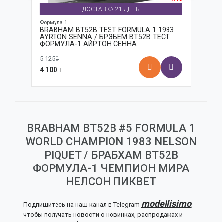
ДОСТАВКА 21 ДЕНЬ
Формула 1
Формула
РАН-
BRABHAM BT52B TEST FORMULA 1 1983
DENIS
URTI /
AYRTON SENNA / БРЭБЕМ BT52B ТЕСТ
FORMU
ЛА-1
ФОРМУЛА-1 АЙРТОН СЕННА
ДЕНИС
ФОРМУ
5 125
5 067
4 100
3 800
BRABHAM BT52B #5 FORMULA 1
WORLD CHAMPION 1983 NELSON
PIQUET / БРАБХАМ BT52B
ФОРМУЛА-1 ЧЕМПИОН МИРА
НЕЛСОН ПИКВЕТ
modellisimo
Подпишитесь на наш канал в Telegram
,
чтобы получать новости о новинках, распродажах и