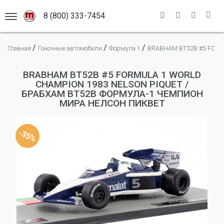
8 (800) 333-7454
АСШТАБНЫХ МОДЕЛЕЙ
/
/
/
Главная
Гоночные автомобили
Формула 1
BRABHAM BT52B #5 FORM
Каталог моделей
Премиальные модели
Новинки
BRABHAM BT52B #5 FORMULA 1 WORLD
CHAMPION 1983 NELSON PIQUET /
Легковые автомобили
Масштабы
БРАБХАМ BT52B ФОРМУЛА-1 ЧЕМПИОН
Гоночные автомобили
Адрес магазина
1:12
МИРА НЕЛСОН ПИКВЕТ
Грузовые автомобили
Информация
1:18
-35%
Мотоциклы
1:43
Новости
Автобусы
1:50
Доставка
Оплата
Самолеты
Правила
Военная техника
Помощь
Спецтранспорт
Спецтехника