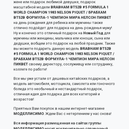
жене или подарок любимой девушке, подарок
масштабной модели
BRABHAM BT52B #5 FORMULA 1
WORLD CHAMPION 1983 NELSON PIQUET / БРАБХАМ
BT52B ФОРМУЛА-1 ЧЕМПИОН МИРА НЕЛСОН ПИКВЕТ
на день рождения для ребенка или мужчины также
отлично подойдет для подарка на день рожденья мужу!
Ну и конечно это отличный подарок на
Новый Год
для
мужчины или женщины, мальчика или юноши, сына или
дедушки, вобщем это подарок на любой праздник. Также
вы можете подарить данную модель
BRABHAM BT52B
#5 FORMULA 1 WORLD CHAMPION 1983 NELSON PIQUET /
БРАБХАМ BT52B ФОРМУЛА-1 ЧЕМПИОН МИРА НЕЛСОН
ПИКВЕТ
своему директору, сослуживцу или сотруднику,
коллеге по работе!
Все мы уже устали от дешевых китайских подарков, а
модель автомобиля, мотоцикла, самолета или гоночного
болида это необычный и нестандартный подарок,
отличная идея для подарка для всех категорий и
возрастов!
Приятных Вам покупок в нашем интернет-магазине
МОДЕЛЛИСИМО
. Ждем Вас с нетерпением у нас снова!
Вся информация размещенная на сайтах группы
МОДЕЛЛИСИМО
носит исключительно справочный