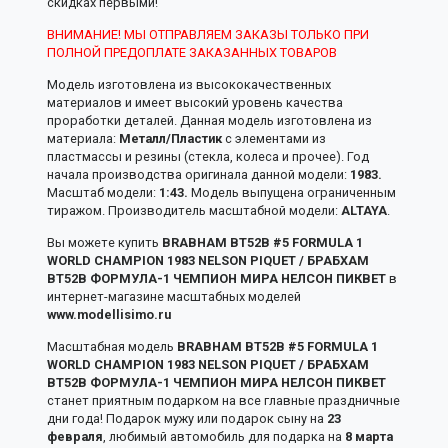
скидках первыми!
ВНИМАНИЕ! МЫ ОТПРАВЛЯЕМ ЗАКАЗЫ ТОЛЬКО ПРИ
ПОЛНОЙ ПРЕДОПЛАТЕ ЗАКАЗАННЫХ ТОВАРОВ
Модель изготовлена из высококачественных
материалов и имеет высокий уровень качества
проработки деталей. Данная модель изготовлена из
материала:
Металл/Пластик
с элементами из
пластмассы и резины (стекла, колеса и прочее). Год
начала производства оригинала данной модели:
1983.
Масштаб модели:
1:43.
Модель выпущена ограниченным
тиражом. Производитель масштабной модели:
ALTAYA
.
Вы можете купить
BRABHAM BT52B #5 FORMULA 1
WORLD CHAMPION 1983 NELSON PIQUET / БРАБХАМ
BT52B ФОРМУЛА-1 ЧЕМПИОН МИРА НЕЛСОН ПИКВЕТ
в
интернет-магазине масштабных моделей
www.modellisimo.ru
Масштабная модель
BRABHAM BT52B #5 FORMULA 1
WORLD CHAMPION 1983 NELSON PIQUET / БРАБХАМ
BT52B ФОРМУЛА-1 ЧЕМПИОН МИРА НЕЛСОН ПИКВЕТ
станет приятным подарком на все главные праздничные
дни года! Подарок мужу или подарок сыну на
23
февраля
, любимый автомобиль для подарка на
8 марта