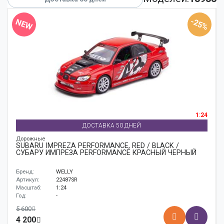
Аксессуары
-25%
NEW
Корабли
Поезда
1:24
ДОСТАВКА 50 ДНЕЙ
Дорожные
SUBARU IMPREZA PERFORMANCE, RED / BLACK /
СУБАРУ ИМПРЕЗА PERFORMANCE КРАСНЫЙ ЧЕРНЫЙ
Бренд:
WELLY
Артикул:
22487SR
Масштаб:
1:24
Год:
-
5 600
4 200