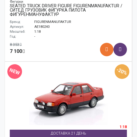
Фигурки
SEATED TRUCK DRIVER FIGURE FIGURENMANUFAKTUR /
СИТЕД ГРУЗОВИК ФИГУРКА ПИЛОТА
ФИГУРЕНМАНУФАКТУР
Бренд:
FIGURENMANUFAKTUR
Артикул:
AE180240
Масштаб:
1:18
Год:
-
8 353
7 100
-20%
NEW
1:18
ДОСТАВКА 21 ДЕНЬ