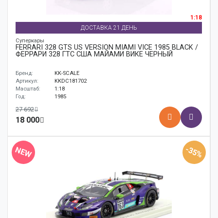
1:18
ДОСТАВКА 21 ДЕНЬ
Суперкары
FERRARI 328 GTS US VERSION MIAMI VICE 1985 BLACK /
ФЕРРАРИ 328 ГТС США МАЙАМИ ВИКЕ ЧЕРНЫЙ
Бренд:
KK-SCALE
Артикул:
KKDC181702
Масштаб:
1:18
Год:
1985
27 692
18 000
-35%
NEW