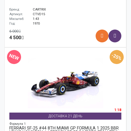
Бренд:
CARTRIX
Артикул:
CTVD15
Масштаб:
1:43
Год:
1970
6 000
4 500
-25%
NEW
1:18
ДОСТАВКА 21 ДЕНЬ
Формула 1
FERRARI SF-25 #44 8TH MIAMI GP FORMULA 1 2025 BBR