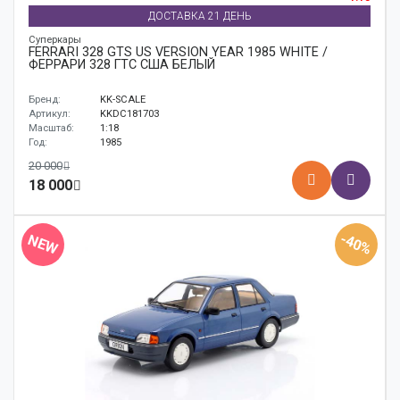
ДОСТАВКА 21 ДЕНЬ
Суперкары
FERRARI 328 GTS US VERSION YEAR 1985 WHITE /
ФЕРРАРИ 328 ГТС США БЕЛЫЙ
Бренд:
KK-SCALE
Артикул:
KKDC181703
Масштаб:
1:18
Год:
1985
20 000
18 000
-40%
NEW