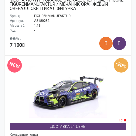
MECHANIC WITH ORANGE OVERALL SKEPTICAL - FIGURE
FIGURENMANUFAKTUR / МЕЧАНИК ОРАНЖЕВЫЙ
ОВЕРАЛЛ СКЕПТИКАЛ ФИГУРКА
ФИГУРЕНМАНУФАКТУР
Бренд:
FIGURENMANUFAKTUR
Артикул:
AE180232
Масштаб:
1:18
Год:
-
8 875
7 100
-20%
NEW
1:18
ДОСТАВКА 21 ДЕНЬ
Кольцевые гонки