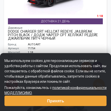
1:18
ДОСТАВКА 21 ДЕНЬ
Дорожные
DODGE CHARGER SRT HELLCAT REDEYE JAILBREAK
PITCH BLACK / ДОДЖ ЧАРГЕР СРТ ХЕЛЛКАТ РЕДЕЙЕ
ДЖАЙЛБРИК ПИТЧ ЧЕРНЫЙ
Бренд:
AUTOART
Артикул:
71754
Масштаб:
1:18
Год:
-
Мы используем cookies для персонализации сервисов и
94 143
удобства работы с сайтом. Продолжая использовать сайт, вы
65 900
соглашаетесь с обработкой файлов cookie. Если вы не хотите,
чтобы ваши данные обрабатывались, запретите cookies в
настройках браузера или покиньте сайт.
-30%
NEW
Пожалуйста, ознакомьтесь с
политикой конфиденциальности
МОДЕЛЛИСИМО
.
Принять