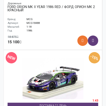
Дорожные
FORD ORION MK II YEAR 1986 RED / ФОРД ОРИОН МК 2
КРАСНЫЙ
Бренд:
MCG
Артикул:
MCG18488
Масштаб:
1:18
Год:
1986
18 875
15 100
-15%
NEW
1:43
ДОСТАВКА 21 ДЕНЬ