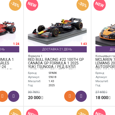
-35%
-35%
NEW
NEW
1:24
1:43
ЕНЬ
ДОСТАВКА 21 ДЕНЬ
ДО
Формула 1
Кольцевые го
RMULA 1
RED BULL RACING #22 100TH GP
MCLAREN 7
ARLES
CANADA GP FORMULA 1 2025
LEMANS 20
-24
YUKI TSUNODA / РЕД БУЛЛ
AUTOSPOR
 ШАРЛЬ
100TH ГРАН-ПРИ ГРАН-ПРИ
ГТ3 ЭВО 2
Бренд:
SPARK
Бренд:
КАНАДЫ ФОРМУЛА-1 ЮКИ
УНИТЕД А
ЦУНОДА КРАСНЫЙ
Артикул:
S9618
Артикул:
Масштаб:
1:43
Масштаб:
Год:
2025
Год:
30 769
27 692
20 000
18 000
-30%
-30%
NEW
NEW