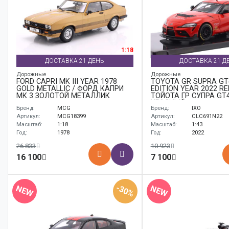
1:18
ДОСТАВКА 21 ДЕНЬ
ДОСТАВКА 21 Д
Дорожные
Дорожные
FORD CAPRI MK III YEAR 1978
TOYOTA GR SUPRA GT
GOLD METALLIC / ФОРД КАПРИ
EDITION YEAR 2022 RE
МК 3 ЗОЛОТОЙ МЕТАЛЛИК
ТОЙОТА ГР СУПРА GT4
КРАСНЫЙ
Бренд:
MCG
Бренд:
IXO
Артикул:
MCG18399
Артикул:
CLC691N22
Масштаб:
1:18
Масштаб:
1:43
Год:
1978
Год:
2022
26 833
10 923
16 100
7 100
-30%
NEW
NEW