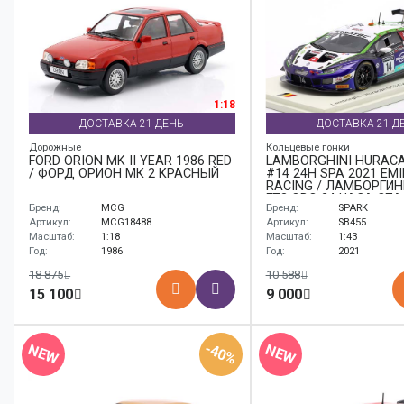
1:18
ДОСТАВКА 21 ДЕНЬ
ДОСТАВКА 21 Д
Дорожные
Кольцевые гонки
FORD ORION MK II YEAR 1986 RED
LAMBORGHINI HURACÁ
/ ФОРД ОРИОН МК 2 КРАСНЫЙ
#14 24H SPA 2021 EMI
RACING / ЛАМБОРГИН
ГТ3 ЭВО 24 ЧАСА СП
Бренд:
MCG
Бренд:
SPARK
ФРЕЙ
Артикул:
MCG18488
Артикул:
SB455
Масштаб:
1:18
Масштаб:
1:43
Год:
1986
Год:
2021
18 875
10 588
15 100
9 000
-40%
NEW
NEW