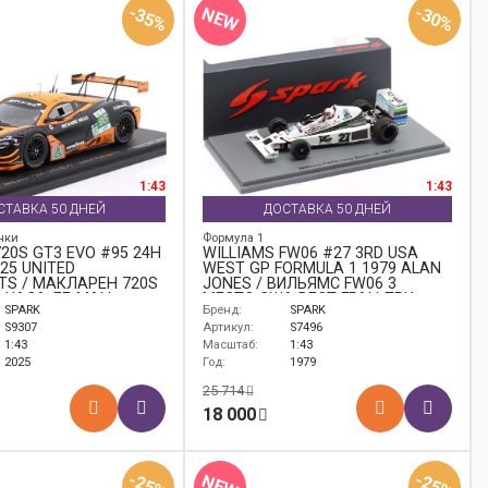
-35%
-30%
NEW
1:43
1:43
СТАВКА 50 ДНЕЙ
ДОСТАВКА 50 ДНЕЙ
нки
Формула 1
20S GT3 EVO #95 24H
WILLIAMS FW06 #27 3RD USA
25 UNITED
WEST GP FORMULA 1 1979 ALAN
TS / МАКЛАРЕН 720S
JONES / ВИЛЬЯМС FW06 3
4 ЧАСА ЛЕ-МАН
МЕСТО США ВЕСТ ГРАН-ПРИ
SPARK
Бренд:
SPARK
УТОСПОРЦ
ФОРМУЛА-1 АЛАН ДЖОНЕС
S9307
Артикул:
S7496
1:43
Масштаб:
1:43
2025
Год:
1979
25 714
18 000
-25%
-25%
NEW