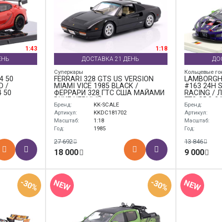
1:43
1:18
ЕНЬ
ДОСТАВКА 21 ДЕНЬ
ДО
Суперкары
Кольцевые го
4 50
FERRARI 328 GTS US VERSION
LAMBORGHI
D /
MIAMI VICE 1985 BLACK /
#163 24H S
 50
ФЕРРАРИ 328 ГТС США МАЙАМИ
RACING /
ВИКЕ ЧЕРНЫЙ
ГТ3 ЭВО 2
Бренд:
KK-SCALE
Бренд:
ФРЕЙ
Артикул:
KKDC181702
Артикул:
Масштаб:
1:18
Масштаб:
Год:
1985
Год:
27 692
13 846
18 000
9 000
-30%
-30%
NEW
NEW