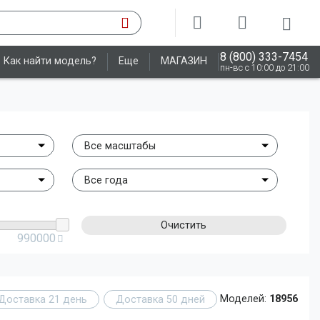
8 (800) 333-7454
Как найти модель?
Еще
МАГАЗИН
пн-вс с 10:00 до 21:00
Все масштабы
Все года
Очистить
990000
Доставка 21 день
Доставка 50 дней
Моделей:
18956