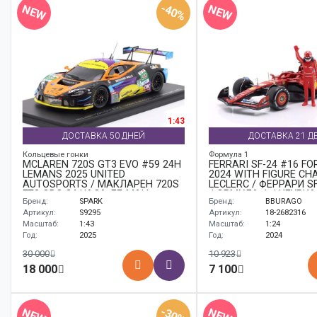
-40%
NEW
NEW
1:43
ДОСТАВКА 50 ДНЕЙ
ДОСТАВКА 21 Д
Кольцевые гонки
Формула 1
MCLAREN 720S GT3 EVO #59 24H
FERRARI SF-24 #16 FO
LEMANS 2025 UNITED
2024 WITH FIGURE CH
AUTOSPORTS / МАКЛАРЕН 720S
LECLERC / ФЕРРАРИ SF
ГТ3 ЭВО 24 ЧАСА ЛЕ-МАН
ФОРМУЛА-1 ФИГУРКА
Бренд:
SPARK
Бренд:
BBURAGO
УНИТЕД АУТОСПОРЦ
ЛЕКЛЕР
Артикул:
S9295
Артикул:
18-2682316
Масштаб:
1:43
Масштаб:
1:24
Год:
2025
Год:
2024
30 000
10 923
18 000
7 100
-30%
NEW
NEW