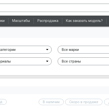
нки
Масштабы
Распродажа
Как заказать модель?
категории
Все марки
ериалы
Все страны
од
В наличии
Скоро в продаже