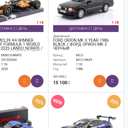
1:18
1:18
СТАВКА 21 ДЕНЬ
ДОСТАВКА 21 ДЕНЬ
Дорожные
CL39 #4 WINNER
FORD ORION MK II YEAR 1986
P FORMULA 1 WORLD
BLACK / ФОРД ОРИОН МК 2
2025 LANDO NORRIS /
ЧЕРНЫЙ
 MCL39 ПОБЕДИТЕЛЬ
MINICHAMPS
Бренд:
MCG
 МОНАКО ФОРМУЛА-1
МИРА ЛАНДО НОРРИС
537252504
Артикул:
MCG18649
1:18
Масштаб:
1:18
2025
Год:
1986
20 133
15 100
-25%
-20%
NEW