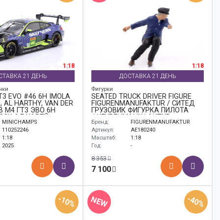
1:18
1:18
СТАВКА 21 ДЕНЬ
ДОСТАВКА 21 ДЕНЬ
нки
Фигурки
3 EVO #46 6H IMOLA
SEATED TRUCK DRIVER FIGURE
, AL HARTHY, VAN DER
FIGURENMANUFAKTUR / СИТЕД
В M4 ГТ3 ЭВО 6H
ГРУЗОВИК ФИГУРКА ПИЛОТА
ССИ АЛ ХАРТЙ
ФИГУРЕНМАНУФАКТУР
MINICHAMPS
Бренд:
FIGURENMANUFAKTUR
ИНДЕ
110252246
Артикул:
AE180240
1:18
Масштаб:
1:18
2025
Год:
-
8 353
7 100
-10%
-40%
NEW