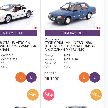
1:18
1:18
СТАВКА 21 ДЕНЬ
ДОСТАВКА 21 ДЕНЬ
Дорожные
28 GTS US VERSION
FORD ORION MK II YEAR 1986
 WHITE / ФЕРРАРИ 328
BLUE METALLIC / ФОРД ОРИОН
БЕЛЫЙ
МК 2 СИНИЙ МЕТАЛЛИК
KK-SCALE
Бренд:
MCG
KKDC181703
Артикул:
MCG18490
1:18
Масштаб:
1:18
1985
Год:
1986
25 167
15 100
-35%
-30%
NEW