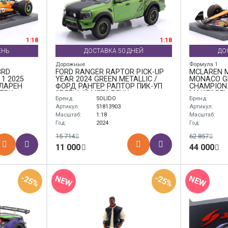
1:18
1:18
ЕНЬ
ДОСТАВКА 50 ДНЕЙ
ДО
Дорожные
Формула 1
3RD
FORD RANGER RAPTOR PICK-UP
MCLAREN M
1 2025
YEAR 2024 GREEN METALLIC /
MONACO G
КЛАРЕН
ФОРД РАНГЕР РАПТОР ПИК-УП
CHAMPION 
-ПРИ
ЗЕЛЕНЫЙ МЕТАЛЛИК
МАКЛАРЕН
Бренд:
SOLIDO
Бренд:
 ОСКАР
ГРАН-ПРИ
ЧЕМПИОН 
Артикул:
S1813903
Артикул:
Масштаб:
1:18
Масштаб:
Год:
2024
Год:
15 714
62 857
11 000
44 000
-25%
-25%
NEW
NEW