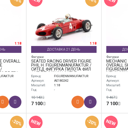
1:18
1:18
ЕНЬ
ДОСТАВКА 21 ДЕНЬ
ДО
Фигурки
Фигурки
E OVERALL
SEATED RACING DRIVER FIGURE
MECHANIC
E
PHIL H. FIGURENMANUFAKTUR /
OVERALL SK
/
СИТЕД ФИГУРКА ПИЛОТА ФИЛ
FIGURENMA
РАЛЛ ГЕЦ
ФИГУРЕНМАНУФАКТУР
МЕЧАНИК 
UFAKTUR
Бренд:
FIGURENMANUFAKTUR
Бренд:
ОВЕРАЛЛ 
Р
ФИГУРЕНМ
Артикул:
AE180242
Артикул:
Масштаб:
1:18
Масштаб:
Год:
-
Год:
10 143
9 467
7 100
7 100
-20%
-20%
NEW
NEW