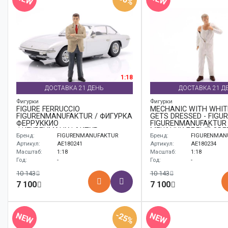
1:18
ДОСТАВКА 21 ДЕНЬ
ДОСТАВКА 21 Д
Фигурки
Фигурки
FIGURE FERRUCCIO
MECHANIC WITH WHIT
FIGURENMANUFAKTUR / ФИГУРКА
GETS DRESSED - FIGUR
ФЕРРУККИО
FIGURENMANUFAKTUR 
ФИГУРЕНМАНУФАКТУР
МЕЧАНИК БЕЛЫЙ ОВЕ
Бренд:
FIGURENMANUFAKTUR
Бренд:
FIGURENMAN
ДРЕССЕД ФИГУРКА
ФИГУРЕНМАНУФАКТУ
Артикул:
AE180241
Артикул:
AE180234
Масштаб:
1:18
Масштаб:
1:18
Год:
-
Год:
-
10 143
10 143
7 100
7 100
-25%
NEW
NEW