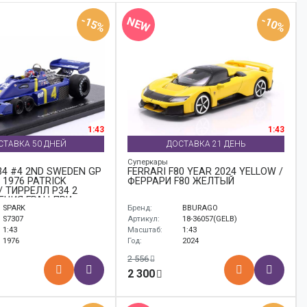
-15%
-10%
NEW
1:43
1:43
СТАВКА 50 ДНЕЙ
ДОСТАВКА 21 ДЕНЬ
Суперкары
34 #4 2ND SWEDEN GP
FERRARI F80 YEAR 2024 YELLOW /
 1976 PATRICK
ФЕРРАРИ F80 ЖЕЛТЫЙ
/ ТИРРЕЛЛ P34 2
ЕЦИЯ ГРАН-ПРИ
SPARK
Бренд:
BBURAGO
1 ПАТРИК
Р
S7307
Артикул:
18-36057(GELB)
1:43
Масштаб:
1:43
1976
Год:
2024
2 556
2 300