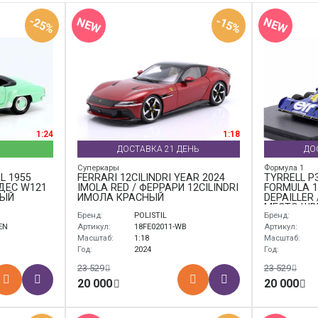
-25%
-15%
NEW
NEW
1:24
1:18
ДОСТАВКА 21 ДЕНЬ
ДО
Суперкары
Формула 1
L 1955
FERRARI 12CILINDRI YEAR 2024
TYRRELL P
ЕДЕС W121
IMOLA RED / ФЕРРАРИ 12CILINDRI
FORMULA 1
НЫЙ
ИМОЛА КРАСНЫЙ
DEPAILLER 
МЕСТО ШВ
Бренд:
POLISTIL
Бренд:
ФОРМУЛА-
ДЕПАЙЛЛЕ
EN
Артикул:
18FE02011-WB
Артикул:
Масштаб:
1:18
Масштаб:
Год:
2024
Год:
23 529
23 529
20 000
20 000