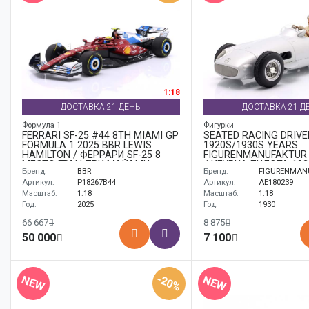
1:18
ДОСТАВКА 21 ДЕНЬ
ДОСТАВКА 21 Д
Формула 1
Фигурки
FERRARI SF-25 #44 8TH MIAMI GP
SEATED RACING DRIVE
FORMULA 1 2025 BBR LEWIS
1920S/1930S YEARS
HAMILTON / ФЕРРАРИ SF-25 8
FIGURENMANUFAKTUR 
МЕСТО ГРАН-ПРИ МАЙАМИ
ФИГУРКА ПИЛОТА 192
Бренд:
BBR
Бренд:
FIGURENMAN
ФОРМУЛА-1 ББР ЛЬЮИС
ЙИРС ФИГУРЕНМАНУ
ХЭМИЛТОН
Артикул:
P18267B44
Артикул:
AE180239
Масштаб:
1:18
Масштаб:
1:18
Год:
2025
Год:
1930
66 667
8 875
50 000
7 100
-20%
NEW
NEW