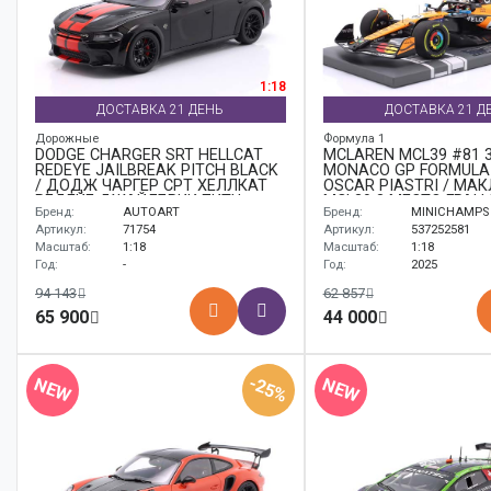
1:18
ДОСТАВКА 21 ДЕНЬ
ДОСТАВКА 21 Д
Дорожные
Формула 1
DODGE CHARGER SRT HELLCAT
MCLAREN MCL39 #81 
REDEYE JAILBREAK PITCH BLACK
MONACO GP FORMULA 
/ ДОДЖ ЧАРГЕР СРТ ХЕЛЛКАТ
OSCAR PIASTRI / МА
РЕДЕЙЕ ДЖАЙЛБРИК ПИТЧ
MCL39 3 МЕСТО ГРАН
Бренд:
AUTOART
Бренд:
MINICHAMPS
ЧЕРНЫЙ
МОНАКО ФОРМУЛА-1
ПИАСТРИ
Артикул:
71754
Артикул:
537252581
Масштаб:
1:18
Масштаб:
1:18
Год:
-
Год:
2025
94 143
62 857
65 900
44 000
-25%
NEW
NEW