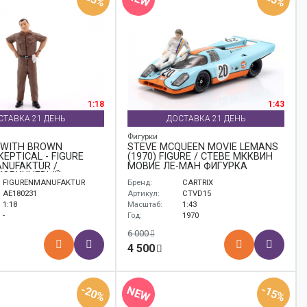
1:18
1:43
СТАВКА 21 ДЕНЬ
ДОСТАВКА 21 ДЕНЬ
Фигурки
 WITH BROWN
STEVE MCQUEEN MOVIE LEMANS
EPTICAL - FIGURE
(1970) FIGURE / СТЕВЕ МККВИН
NUFAKTUR /
МОВИЕ ЛЕ-МАН ФИГУРКА
КОРИЧНЕВЫЙ
FIGURENMANUFAKTUR
Бренд:
CARTRIX
СКЕПТИКАЛ ФИГУРКА
АНУФАКТУР
AE180231
Артикул:
CTVD15
1:18
Масштаб:
1:43
-
Год:
1970
6 000
4 500
-20%
-15%
NEW