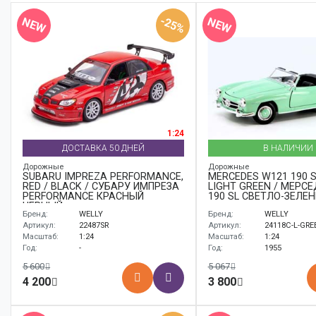
Аксессуары
-25%
NEW
NEW
Корабли
Поезда
1:24
ДОСТАВКА 50 ДНЕЙ
В НАЛИЧИИ
Дорожные
Дорожные
SUBARU IMPREZA PERFORMANCE,
MERCEDES W121 190 S
RED / BLACK / СУБАРУ ИМПРЕЗА
LIGHT GREEN / МЕРС
PERFORMANCE КРАСНЫЙ
190 SL СВЕТЛО-ЗЕЛЕ
ЧЕРНЫЙ
Бренд:
WELLY
Бренд:
WELLY
Артикул:
22487SR
Артикул:
24118C-L-GRE
Масштаб:
1:24
Масштаб:
1:24
Год:
-
Год:
1955
5 600
5 067
4 200
3 800