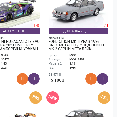
1:43
1:18
СТАВКА 21 ДЕНЬ
ДОСТАВКА 21 ДЕНЬ
нки
Дорожные
NI HURACÁN GT3 EVO
FORD ORION MK II YEAR 1986
PA 2021 EMIL FREY
GREY METALLIC / ФОРД ОРИОН
 ЛАМБОРГИНИ УРАКАН
МК 2 СЕРЫЙ МЕТАЛЛИК
4 ЧАСА СПА ЕМИЛ
SPARK
Бренд:
MCG
SB478
Артикул:
MCG18489
1:43
Масштаб:
1:18
2021
Год:
1986
21 571
15 100
-30%
-25%
NEW