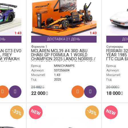
1:43
1:43
ЕНЬ
ДОСТАВКА 21 ДЕНЬ
ДО
Формула 1
Суперкары
N GT3 EVO
MCLAREN MCL39 #4 3RD ABU
FERRARI 3
L FREY
DHABI GP FORMULA 1 WORLD
YEAR 1985
И УРАКАН
CHAMPION 2025 LANDO NORRIS /
ГТС США 
А ЕМИЛ
МАКЛАРЕН MCL39 3 МЕСТО АБУ-
Бренд:
MINICHAMPS
Бренд:
ДАБИ ГРАН-ПРИ ФОРМУЛА-1
ЧЕМПИОН МИРА ЛАНДО НОРРИС
Артикул:
537256604
Артикул:
Масштаб:
1:43
Масштаб:
Год:
2025
Год:
25 882
20 000
22 000
18 000
-35%
-35%
NEW
NEW