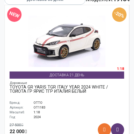
Аксессуары
-20%
NEW
Корабли
Поезда
1:18
ДОСТАВКА 21 ДЕНЬ
Дорожные
TOYOTA GR YARIS TGR ITALY YEAR 2024 WHITE /
ТОЙОТА ГР ЯРИС ТГР ИТАЛИЯ БЕЛЫЙ
Бренд:
OTTO
Артикул:
OT1183
Масштаб:
1:18
Год:
2024
27 500
22 000