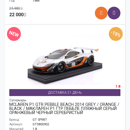
Год:
1984
25 882
22 000
-15%
NEW
1:8
ДОСТАВКА 21 ДЕНЬ
Суперкары
MCLAREN P1 GTR PEBBLE BEACH 2014 GREY / ORANGE /
BLACK / МАКЛАРЕН P1 ГТР ПЕББЛЕ ПЛЯЖНЫЙ СЕРЫЙ
ОРАНЖЕВЫЙ ЧЕРНЫЙ СЕРЕБРИСТЫЙ
Бренд:
GT SPIRIT
Артикул:
GTS800902
Масштаб:
1:8