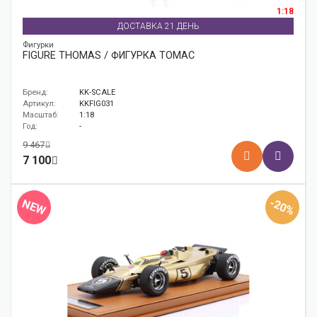
1:18
ДОСТАВКА 21 ДЕНЬ
Фигурки
FIGURE THOMAS / ФИГУРКА ТОМАС
Бренд:
KK-SCALE
Артикул:
KKFIG031
Масштаб:
1:18
Год:
-
9 467
7 100
-20%
NEW