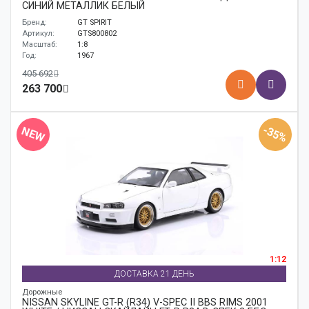
СИНИЙ МЕТАЛЛИК БЕЛЫЙ
Бренд:
GT SPIRIT
Артикул:
GTS800802
Масштаб:
1:8
Год:
1967
405 692
263 700
-35%
NEW
1:12
ДОСТАВКА 21 ДЕНЬ
Дорожные
NISSAN SKYLINE GT-R (R34) V-SPEC II BBS RIMS 2001