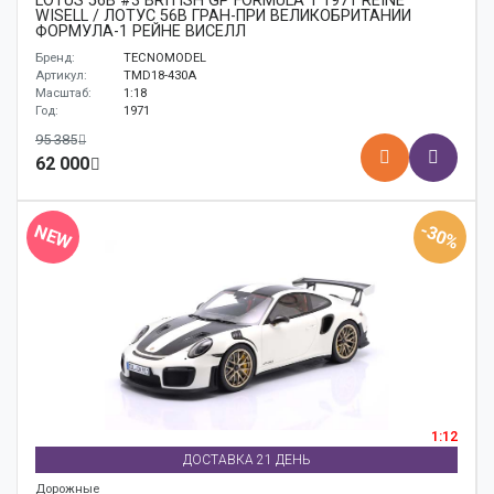
LOTUS 56B #3 BRITISH GP FORMULA 1 1971 REINE
WISELL / ЛОТУС 56B ГРАН-ПРИ ВЕЛИКОБРИТАНИИ
ФОРМУЛА-1 РЕЙНЕ ВИСЕЛЛ
Бренд:
TECNOMODEL
Артикул:
TMD18-430A
Масштаб:
1:18
Год:
1971
95 385
62 000
-30%
NEW
1:12
ДОСТАВКА 21 ДЕНЬ
Дорожные