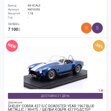
Бренд:
KK-SCALE
Артикул:
KKFIG055
Масштаб:
1:18
Год:
-
10 923
7 100
-35%
NEW
1:8
ДОСТАВКА 21 ДЕНЬ
Дорожные
SHELBY COBRA 427 S/C ROADSTER YEAR 1967 BLUE
METALLIC / WHITE / ШЕЛБИ КОБРА 427 РОДСТЕР