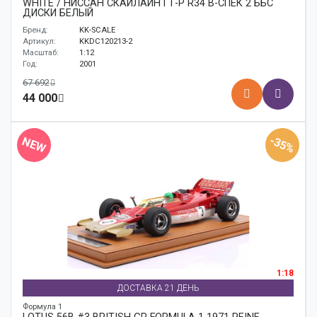
WHITE / НИССАН СКАЙЛАЙН ГТ-Р R34 В-СПЕК 2 ББС
ДИСКИ БЕЛЫЙ
Бренд:
KK-SCALE
Артикул:
KKDC120213-2
Масштаб:
1:12
Год:
2001
67 692
44 000
-35%
NEW
1:18
ДОСТАВКА 21 ДЕНЬ
Формула 1