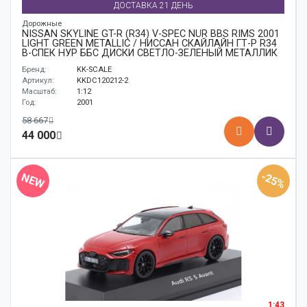
ДОСТАВКА 21 ДЕНЬ
Дорожные
NISSAN SKYLINE GT-R (R34) V-SPEC NÜR BBS RIMS 2001
LIGHT GREEN METALLIC / НИССАН СКАЙЛАЙН ГТ-Р R34
В-СПЕК НУР ББС ДИСКИ СВЕТЛО-ЗЕЛЕНЫЙ МЕТАЛЛИК
Бренд:
KK-SCALE
Артикул:
KKDC120212-2
Масштаб:
1:12
Год:
2001
58 667
44 000
-25%
NEW
1:43