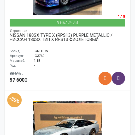
1:18
В НАЛИЧИИ
Дорожные
NISSAN 180SX TYPE X (RPS13) PURPLE METALLIC /
НИССАН 180SX ТИП X RPS13 ФИОЛЕТОВЫЙ
Бренд:
IGNITION
Артикул:
IG3762
Масштаб:
1:18
Год:
-
88 615
57 600
-35%