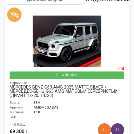
Аксессуары
-40%
Корабли
Поезда
1:18
В НАЛИЧИИ
Дорожные
MERCEDES BENZ G63 AMG 2025 MATTE SILVER /
МЕРСЕДЕС-БЕНЦ G63 AMG МАТОВЫЙ СЕРЕБРИСТЫЙ
(ЛИМИТ 12/20; 14/20)
Бренд:
BBA
Артикул:
AMR-MBGA2MS
Масштаб:
1:18
Год:
-
115 500
69 300