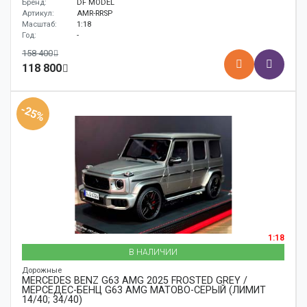
Бренд:
DF MODEL
Артикул:
AMR-RRSP
Масштаб:
1:18
Год:
-
158 400
118 800
-25%
1:18
В НАЛИЧИИ
Дорожные
MERCEDES BENZ G63 AMG 2025 FROSTED GREY /
МЕРСЕДЕС-БЕНЦ G63 AMG МАТОВО-СЕРЫЙ (ЛИМИТ
14/40; 34/40)