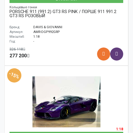
Кольцевые гонки
PORSCHE 911 (991.2) GT3 RS PINK / ПОРШЕ 911 991.2
GT3 RS РОЗОВЫЙ
Бренд:
DAVIS & GIOVANNI
Артикул:
AMR-DGP992GRP
Масштаб:
1:18
Год:
-
326 118
277 200
-15%
1:18