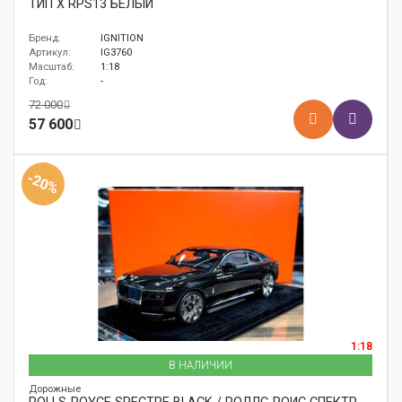
ТИП X RPS13 БЕЛЫЙ
Бренд:
IGNITION
Артикул:
IG3760
Масштаб:
1:18
Год:
-
72 000
57 600
-20%
1:18
В НАЛИЧИИ
Дорожные