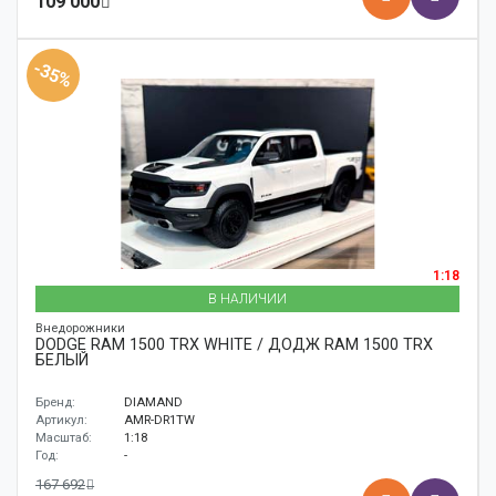
109 000
-35%
1:18
В НАЛИЧИИ
Внедорожники
DODGE RAM 1500 TRX WHITE / ДОДЖ RAM 1500 TRX
БЕЛЫЙ
Бренд:
DIAMAND
Артикул:
AMR-DR1TW
Масштаб:
1:18
Год:
-
167 692