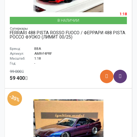
1:18
В НАЛИЧИИ
Суперкары
FERRARI 488 PISTA ROSSO FUOCO / ФЕРРАРИ 488 PISTA
РОССО ФУОКО (ЛИМИТ 00/25)
Бренд:
BBA
Артикул:
AMR-F4PRF
Масштаб:
1:18
Год:
-
99 000
59 400
-35%