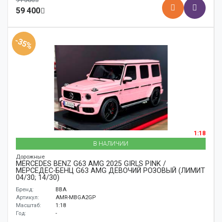
59 400
-35%
1:18
В НАЛИЧИИ
Дорожные
MERCEDES BENZ G63 AMG 2025 GIRLS PINK /
МЕРСЕДЕС-БЕНЦ G63 AMG ДЕВОЧИЙ РОЗОВЫЙ (ЛИМИТ
04/30; 14/30)
Бренд:
BBA
Артикул:
AMR-MBGA2GP
Масштаб:
1:18
Год:
-