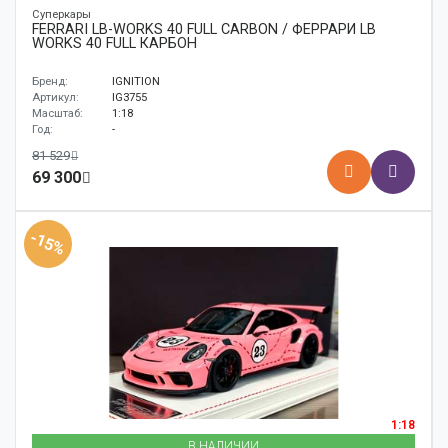
Суперкары
FERRARI LB-WORKS 40 FULL CARBON / ФЕРРАРИ LB
WORKS 40 FULL КАРБОН
Бренд:
IGNITION
Артикул:
IG3755
Масштаб:
1:18
Год:
-
81 529
69 300
-15%
1:18
В НАЛИЧИИ