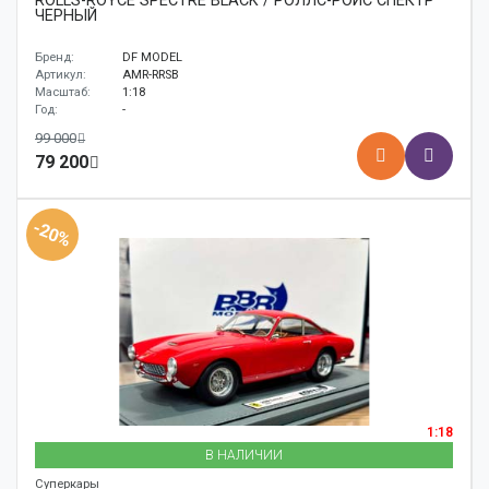
ROLLS-ROYCE SPECTRE BLACK / РОЛЛС-РОЙС СПЕКТР
ЧЕРНЫЙ
Бренд:
DF MODEL
Артикул:
AMR-RRSB
Масштаб:
1:18
Год:
-
99 000
79 200
-20%
1:18
В НАЛИЧИИ
Суперкары