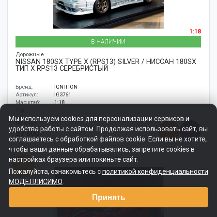
1:18
В НАЛИЧИИ
Дорожные
NISSAN 180SX TYPE X (RPS13) SILVER / НИССАН 180SX
ТИП X RPS13 СЕРЕБРИСТЫЙ
Бренд:
IGNITION
Артикул:
IG3761
Масштаб:
1:18
Год:
-
Мы используем cookies для персонализации сервисов и
88 615
удобства работы с сайтом. Продолжая использовать сайт, вы
57 600
соглашаетесь с обработкой файлов cookie. Если вы не хотите,
чтобы ваши данные обрабатывались, запретите cookies в
настройках браузера или покиньте сайт.
-35%
Пожалуйста, ознакомьтесь с
политикой конфиденциальности
МОДЕЛЛИСИМО
.
Принять