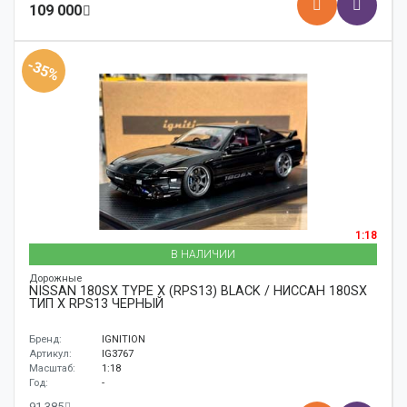
109 000
-35%
1:18
В НАЛИЧИИ
Дорожные
NISSAN 180SX TYPE X (RPS13) BLACK / НИССАН 180SX
ТИП X RPS13 ЧЕРНЫЙ
Бренд:
IGNITION
Артикул:
IG3767
Масштаб:
1:18
Год:
-
91 385