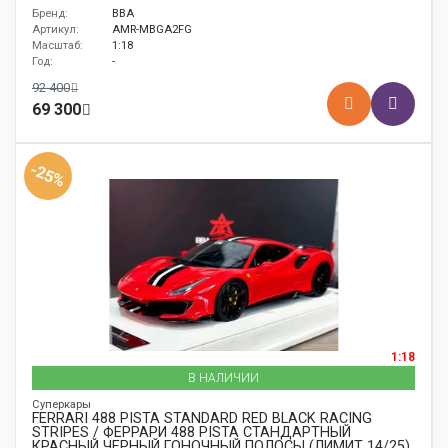
Бренд:
BBA
Артикул:
AMR-MBGA2FG
Масштаб:
1:18
Год:
-
92 400
69 300
-25%
1:18
В НАЛИЧИИ
Суперкары
FERRARI 488 PISTA STANDARD RED BLACK RACING
STRIPES / ФЕРРАРИ 488 PISTA СТАНДАРТНЫЙ
КРАСНЫЙ ЧЕРНЫЙ ГОНОЧНЫЙ ПОЛОСЫ (ЛИМИТ 14/25)