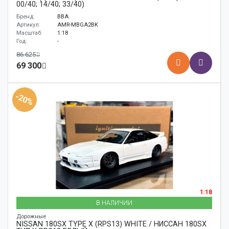
00/40; 14/40; 33/40)
Бренд:
BBA
Артикул:
AMR-MBGA2BK
Масштаб:
1:18
Год:
-
86 625
69 300
-20%
1:18
В НАЛИЧИИ
Дорожные
NISSAN 180SX TYPE X (RPS13) WHITE / НИССАН 180SX